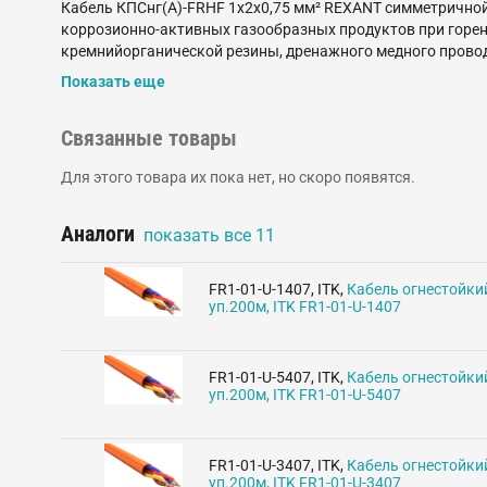
Кабель КПСнг(А)-FRHF 1x2x0,75 мм² REXANT симметричной
коррозионно-активных газообразных продуктов при горен
кремнийорганической резины, дренажного медного провод
течение 180 минут. Номинальное напряжение тока до 300 
Показать еще
Таможенного Союза (EAC).
Связанные товары
Для этого товара их пока нет, но скоро появятся.
Аналоги
показать все
11
FR1-01-U-1407
,
ITK
,
Кабель огнестойки
уп.200м, ITK FR1-01-U-1407
FR1-01-U-5407
,
ITK
,
Кабель огнестойки
уп.200м, ITK FR1-01-U-5407
FR1-01-U-3407
,
ITK
,
Кабель огнестойки
уп.200м, ITK FR1-01-U-3407