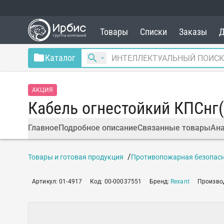
Товары
Списки
Заказы
Д
Каталог
АКЦИЯ
Кабель огнестойкий КПСнг(
Главное
Подробное описание
Связанные товары
Ана
Товары и готовая продукция
Противопожарная безопас
Артикул
:
01-4917
Код
:
00-00037551
Бренд
:
Rexant
Произво