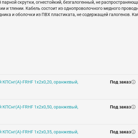
 парной скрутки, огнестойкий, безгалогенный, не распространяющ
ии и тлении. Кабель состоит из однопроволочного медного провод
ника и оболочки из ПВХ пластиката, не содержащей галогенов. Ка
В, частотой 50 Гц. Использование кабеля КПСнг(А)-FRHF 1x2x0,75 
й КПСнг(А)-FRHF 1х2х0,20, оранжевый,
Под заказ
й КПСнг(А)-FRHF 1х2х0,50, оранжевый,
Под заказ
й КПСнг(А)-FRHF 1х2х0,35, оранжевый,
Под заказ