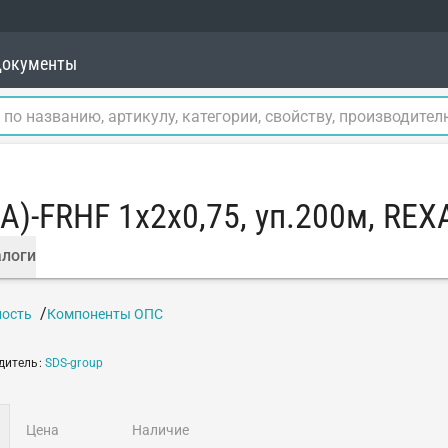
окументы
А)-FRHF 1x2x0,75, уп.200м, REX
логи
ность
Компоненты ОПС
дитель
:
SDS-group
цена
наличие