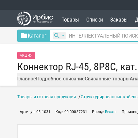
Товары
Списки
Заказы
Д
Каталог
АКЦИЯ
Коннектор RJ-45, 8P8C, кат
Главное
Подробное описание
Связанные товары
Ана
Товары и готовая продукция
Структурированные кабель
Артикул
:
05-1031
Код
:
00-00037231
Бренд
:
Rexant
Произво