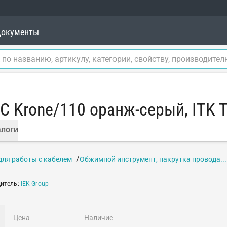
окументы
C Krone/110 оранж-серый, ITK T
логи
для работы с кабелем
Обжимной инструмент, накрутка провода...
итель
:
IEK Group
цена
наличие