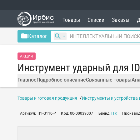
Товары
Списки
Заказы
Д
Каталог
АКЦИЯ
Инструмент ударный для ID
Главное
Подробное описание
Связанные товары
Ана
Товары и готовая продукция
Инструменты и устройства 
Артикул
:
TI1-G110-P
Код
:
00-00039007
Бренд
:
ITK
Производ