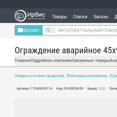
Товары
Списки
Заказы
Д
Каталог
Ограждение аварийное 45х
Главное
Подробное описание
Связанные товары
Ана
Товары и готовая продукция
Расходные материалы
Ср
Артикул
:
110608-00114
Код
:
00-00024639
Бренд
:
ССД
Прои