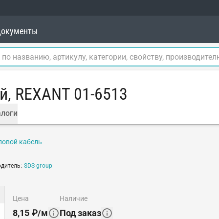
окументы
й, REXANT 01-6513
логи
ловой кабель
одитель
:
SDS-group
цена
наличие
8,15
₽
/
м
Под заказ