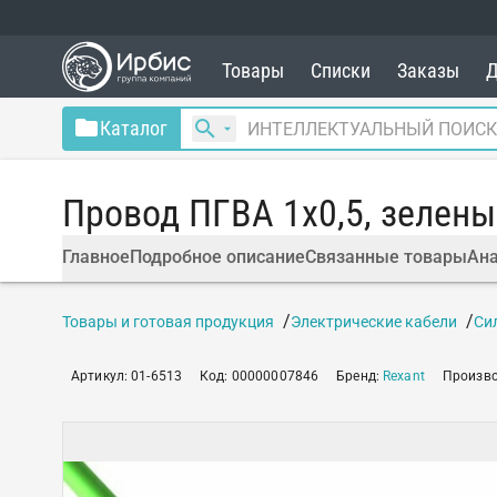
Товары
Списки
Заказы
Д
Каталог
Провод ПГВА 1х0,5, зелены
Главное
Подробное описание
Связанные товары
Ана
Товары и готовая продукция
Электрические кабели
Си
Артикул
:
01-6513
Код
:
00000007846
Бренд
:
Rexant
Произв