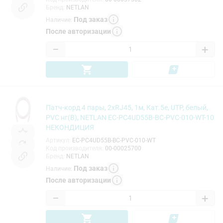
Бренд
:
NETLAN
Под заказ
Наличие
:
После авторизации
−
+
Патч-корд 4 пары, 2хRJ45, 1м, Кат.5e, UTP, белый,
PVC нг(B), NETLAN EC-PC4UD55B-BC-PVC-010-WT-10
НЕКОНДИЦИЯ
Артикул
:
EC-PC4UD55B-BC-PVC-010-WT
Код производителя
:
00-00025700
Бренд
:
NETLAN
Под заказ
Наличие
:
После авторизации
−
+