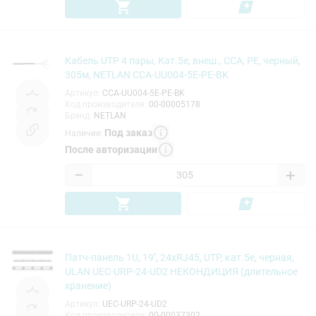
Кабель UTP 4 пары, Кат.5e, внеш., CCA, PE, черный,
305м, NETLAN CCA-UU004-5E-PE-BK
Артикул
:
CCA-UU004-5E-PE-BK
Код производителя
:
00-00005178
Бренд
:
NETLAN
Под заказ
Наличие
:
После авторизации
−
+
Патч-панель 1U, 19'', 24xRJ45, UTP, кат.5e, черная,
ULAN UEC-URP-24-UD2 НЕКОНДИЦИЯ (длительное
хранение)
Артикул
:
UEC-URP-24-UD2
Код производителя
:
00-00037302