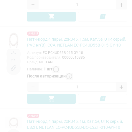
−
+
АКЦИЯ
Патч-корд 4 пары, 2хRJ45, 1,5м, Кат.5e, UTP, серый,
PVC нг(B), CCA, NETLAN EC-PC4UD55B-015-GY-10
Артикул
:
EC-PC4UD55B-015-GY-10
Код производителя
:
00000010385
Бренд
:
NETLAN
1
шт
Наличие
:
После авторизации
−
+
АКЦИЯ
Патч-корд 4 пары, 2хRJ45, 1м, Кат.5e, UTP, серый,
LSZH, NETLAN EC-PC4UD55B-BC-LSZH-010-GY-10