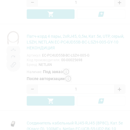
−
+
Патч-корд 4 пары, 2хRJ45, 0,5м, Кат.5e, UTP, серый,
LSZH, NETLAN EC-PC4UD55B-BC-LSZH-005-GY-10
НЕКОНДИЦИЯ
Артикул
:
EC-PC4UD55B-BC-LSZH-005-G
Код производителя
:
00-00025698
Бренд
:
NETLAN
Под заказ
Наличие
:
После авторизации
−
+
Соединитель кабельный RJ45-RJ45 (8P8C), Кат.5e
(Класс D), 100МГц, Netlan EC-UCB-55-UD2-BK-10