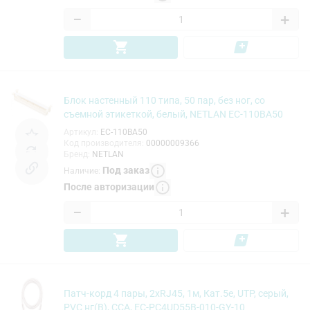
−
+
Блок настенный 110 типа, 50 пар, без ног, со
cъемной этикеткой, белый, NETLAN EC-110BA50
Артикул
:
EC-110BA50
Код производителя
:
00000009366
Бренд
:
NETLAN
Под заказ
Наличие
:
После авторизации
−
+
Патч-корд 4 пары, 2хRJ45, 1м, Кат.5е, UTP, серый,
PVC нг(B), CCA, EC-PC4UD55B-010-GY-10