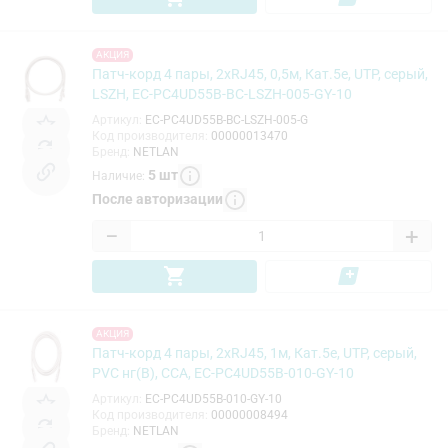
АКЦИЯ
Патч-корд 4 пары, 2хRJ45, 0,5м, Кат.5e, UTP, серый,
LSZH, EC-PC4UD55B-BC-LSZH-005-GY-10
Артикул
:
EC-PC4UD55B-BC-LSZH-005-G
Код производителя
:
00000013470
Бренд
:
NETLAN
5
шт
Наличие
:
После авторизации
−
+
АКЦИЯ
Патч-корд 4 пары, 2хRJ45, 1м, Кат.5e, UTP, серый,
PVC нг(B), CCA, EC-PC4UD55B-010-GY-10
Артикул
:
EC-PC4UD55B-010-GY-10
Код производителя
:
00000008494
Бренд
:
NETLAN