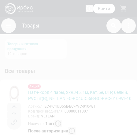
Войти
Товары
Товары и готовая
продукция
19
товаров
Все товары
АКЦИЯ
Патч-корд 4 пары, 2хRJ45, 1м, Кат.5e, UTP, белый,
PVC нг(B), NETLAN EC-PC4UD55B-BC-PVC-010-WT-10
Артикул
:
EC-PC4UD55B-BC-PVC-010-WT
Код производителя
:
00000011007
Бренд
:
NETLAN
1
шт
Наличие
:
После авторизации