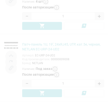
4
шт
Наличие
:
После авторизации
−
+
Патч-панель 1U, 19'', 24хRJ45, UTP, кат.5e, черная,
NETLAN EC-URP-24-UD2
Артикул
:
EC-URP-24-UD2
Код производителя
:
00000009008
Бренд
:
NETLAN
Под заказ
Наличие
:
После авторизации
−
+