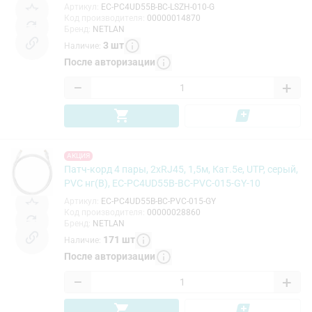
Артикул
:
EC-PC4UD55B-BC-LSZH-010-G
Код производителя
:
00000014870
Бренд
:
NETLAN
3
шт
Наличие
:
После авторизации
−
+
АКЦИЯ
Патч-корд 4 пары, 2хRJ45, 1,5м, Кат.5e, UTP, серый,
PVC нг(B), EC-PC4UD55B-BC-PVC-015-GY-10
Артикул
:
EC-PC4UD55B-BC-PVC-015-GY
Код производителя
:
00000028860
Бренд
:
NETLAN
171
шт
Наличие
:
После авторизации
−
+