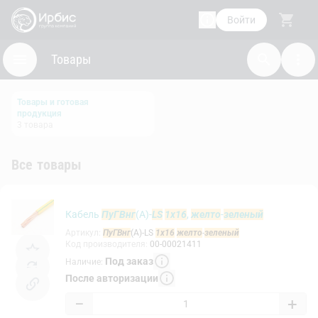
Войти
Товары
Товары и готовая
продукция
3
товара
Все товары
Кабель
ПуГВнг
(А)-
LS
1х16
,
желто
-
зеленый
Артикул
:
ПуГВнг
(А)-LS
1х16
желто
-
зеленый
Код производителя
:
00-00021411
Под заказ
Наличие
:
После авторизации
−
+