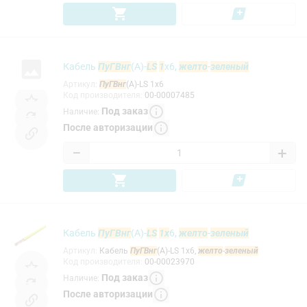
Кабель
ПуГВнг
(А)-
LS
1
х6,
желто
-
зеленый
Артикул
:
ПуГВнг
(А)-LS 1х6
Код производителя
:
00-00007485
Под заказ
Наличие
:
После авторизации
−
+
Кабель
ПуГВнг
(A)-
LS
1x
6,
желто
-
зеленый
Артикул
:
Кабель
ПуГВнг
(A)-LS 1x6,
желто
-
зеленый
Код производителя
:
00-00023970
Под заказ
Наличие
:
После авторизации