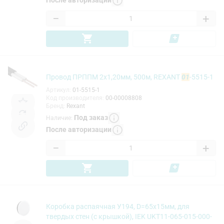
После авторизации
−
+
Провод ПРППМ 2х1,20мм, 500м, REXANT
01
-5515-1
Артикул
:
01-5515-1
Код производителя
:
00-00008808
Бренд
:
Rexant
Под заказ
Наличие
:
После авторизации
−
+
Коробка распаячная У194, D=65х15мм, для
твердых стен (с крышкой), IEK UKT11-065-015-000-