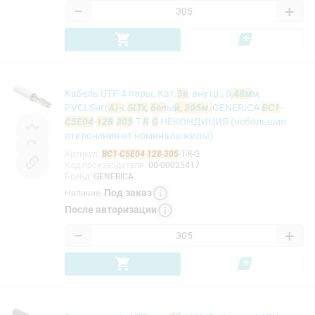
−
+
Кабель UTP 4 пары, Кат.
5e
, внутр., 0
,48м
м,
PVCLSнг(
А)-
L
SLTx,
бел
ы
й, 305м
,
GENERICA
BC1
-
C5E04
-
128
-
305
-T-
R
-
G
НЕКОНДИЦИЯ (небольшие
отклонения от номинала жилы)
Артикул
:
BC1
-
C5E04
-
128
-
305
-T-R-G
Код производителя
:
00-00025417
Бренд
:
GENERICA
Под заказ
Наличие
:
После авторизации
−
+