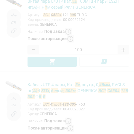
Витая пара U/UTP кат.
5E
100МГц 4 пары LSZH
нг(А)-HF
1
м серый РФ/Т GENERICA
Артикул
:
BC1
-
C5E04
-121-
305
-TL-R-G
Код производителя
:
00-00062124
Бренд
:
GENERICA
Под заказ
Наличие
:
После авторизации
−
+
Кабель UTP 4 пары, Кат.
5e
, внутр., 0,
48мм
, PVCLS
нг(
А)-
L
SLTx,
бел
ы
й, 305м
,
GENERICA
BC1
-
C5E04
-
128
-
305
-T-
R
-
G
Артикул
:
BC1
-
C5E04
-
128
-
305
-T-R-G
Код производителя
:
00-00023827
Бренд
:
GENERICA
Под заказ
Наличие
:
После авторизации