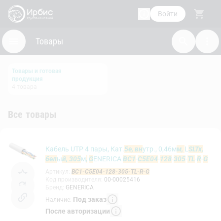
Войти
Товары
Товары и готовая
продукция
4
товара
Все товары
Кабель UTP 4 пары, Кат.
5e, вн
утр., 0,46м
м,
L
SLTx,
бел
ы
й, 305
м
,
G
ENERICA
BC1
-
C5E04
-
128
-
305
-
TL
-
R
-
G
Артикул
:
BC1-C5E04-128-305-TL-R-G
Код производителя
:
00-00025416
Бренд
:
GENERICA
Под заказ
Наличие
:
После авторизации