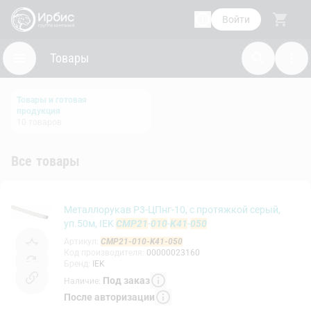
Войти
Товары
Товары и готовая
продукция
10
товаров
Все товары
Металлорукав Р3-ЦПнг-10, с протяжкой серый,
уп.50м, IEK
CMP21
-
010
-
K41
-
050
Артикул
:
CMP21-010-K41-050
Код производителя
:
00000023160
Бренд
:
IEK
Под заказ
Наличие
:
После авторизации