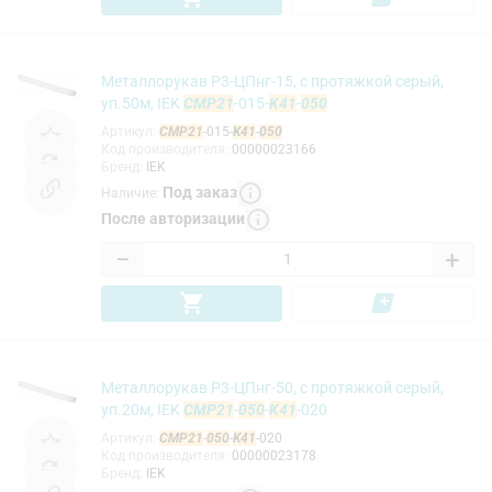
Металлорукав Р3-ЦПнг-15, с протяжкой серый,
уп.50м, IEK
CMP21
-015-
K41
-
050
Артикул
:
CMP21
-015-
K41
-
050
Код производителя
:
00000023166
Бренд
:
IEK
Под заказ
Наличие
:
После авторизации
−
+
Металлорукав Р3-ЦПнг-50, с протяжкой серый,
уп.20м, IEK
CMP21
-
050
-
K41
-020
Артикул
:
CMP21
-
050
-
K41
-020
Код производителя
:
00000023178
Бренд
:
IEK