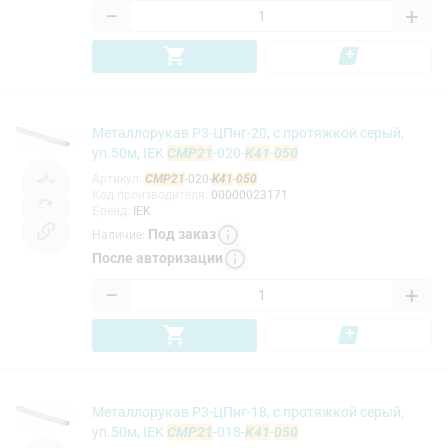
−
+
Металлорукав Р3-ЦПнг-20, с протяжкой серый,
уп.50м, IEK
CMP21
-020-
K41
-
050
Артикул
:
CMP21
-020-
K41
-
050
Код производителя
:
00000023171
Бренд
:
IEK
Под заказ
Наличие
:
После авторизации
−
+
Металлорукав Р3-ЦПнг-18, с протяжкой серый,
уп.50м, IEK
CMP21
-018-
K41
-
050