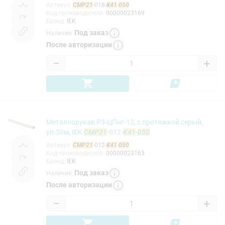
Артикул
:
CMP21
-018-
K41
-
050
Код производителя
:
00000023169
Бренд
:
IEK
Под заказ
Наличие
:
После авторизации
−
+
Металлорукав Р3-ЦПнг-12, с протяжкой серый,
уп.50м, IEK
CMP21
-012-
K41
-
050
Артикул
:
CMP21
-012-
K41
-
050
Код производителя
:
00000023163
Бренд
:
IEK
Под заказ
Наличие
:
После авторизации
−
+