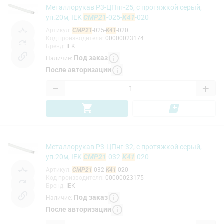
Металлорукав Р3-ЦПнг-25, с протяжкой серый,
уп.20м, IEK
CMP21
-025-
K41
-020
Артикул
:
CMP21
-025-
K41
-020
Код производителя
:
00000023174
Бренд
:
IEK
Под заказ
Наличие
:
После авторизации
−
+
Металлорукав Р3-ЦПнг-32, с протяжкой серый,
уп.20м, IEK
CMP21
-032-
K41
-020
Артикул
:
CMP21
-032-
K41
-020
Код производителя
:
00000023175
Бренд
:
IEK
Под заказ
Наличие
:
После авторизации