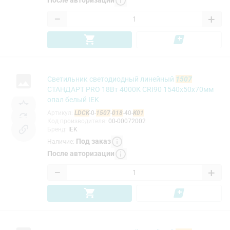
После авторизации
−
+
Светильник светодиодный линейный
1507
СТАНДАРТ PRO 18Вт 4000К CRI90 1540х50х70мм
опал белый IEK
Артикул
:
LDCK
-0-
1507
-
018
-40-
K01
Код производителя
:
00-00072002
Бренд
:
IEK
Под заказ
Наличие
:
После авторизации
−
+