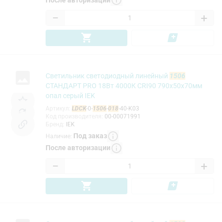
−
+
Светильник светодиодный линейный
1506
СТАНДАРТ PRO 18Вт 4000К CRI90 790х50х70мм
опал серый IEK
Артикул
:
LDCK
-0-
1506
-
018
-40-K03
Код производителя
:
00-00071991
Бренд
:
IEK
Под заказ
Наличие
:
После авторизации
−
+