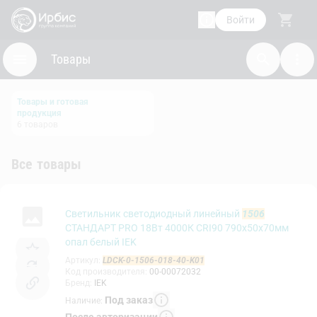
Войти
Товары
Товары и готовая
продукция
6
товаров
Все товары
Светильник светодиодный линейный
1506
СТАНДАРТ PRO 18Вт 4000К CRI90 790х50х70мм
опал белый IEK
Артикул
:
LDCK-0-1506-018-40-K01
Код производителя
:
00-00072032
Бренд
:
IEK
Под заказ
Наличие
:
После авторизации