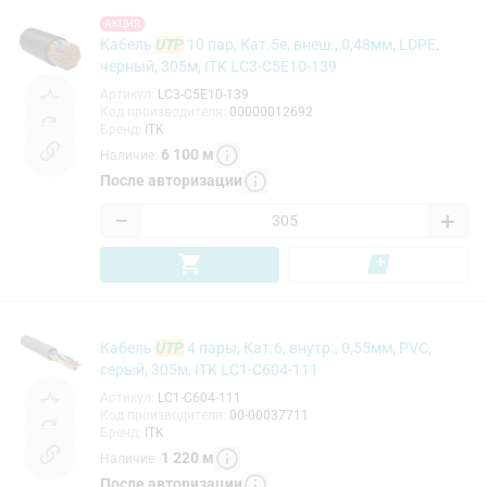
АКЦИЯ
Кабель
UTP
10 пар, Кат.5e, внеш., 0,48мм, LDPE,
черный, 305м, ITK LC3-C5E10-139
Артикул
:
LC3-C5E10-139
Код производителя
:
00000012692
Бренд
:
ITK
6 100
м
Наличие
:
После авторизации
−
+
Кабель
UTP
4 пары, Кат.6, внутр., 0,55мм, PVC,
серый, 305м, ITK LC1-C604-111
Артикул
:
LC1-C604-111
Код производителя
:
00-00037711
Бренд
:
ITK
1 220
м
Наличие
:
После авторизации