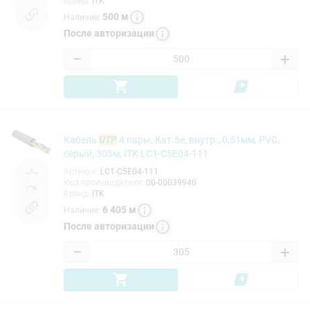
Бренд
:
ITK
500
м
Наличие
:
После авторизации
−
+
Кабель
UTP
4 пары, Кат.5e, внутр., 0,51мм, PVC,
серый, 305м, ITK LC1-C5E04-111
Артикул
:
LC1-C5E04-111
Код производителя
:
00-00039940
Бренд
:
ITK
6 405
м
Наличие
:
После авторизации
−
+