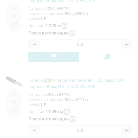
черный, 305м, ITK LC3-C5E04-129
Артикул
:
LC3-C5E04-129
Код производителя
:
00000030168
Бренд
:
ITK
1 220
м
Наличие
:
После авторизации
−
+
Кабель
UTP
4 пары, Кат.5e, внеш., 0,51мм, LDPE,
черный, 305м, ITK LC3-C5E04-139
Артикул
:
LC3-C5E04-139
Код производителя
:
00000011163
Бренд
:
ITK
11 590
м
Наличие
:
После авторизации
−
+