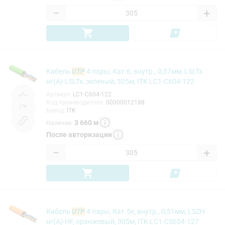
−
+
Кабель
UTP
4 пары, Кат.6, внутр., 0,57мм, LSLTx
нг(А)-LSLTx, зеленый, 305м, ITK LC1-C604-122
Артикул
:
LC1-C604-122
Код производителя
:
00000012188
Бренд
:
ITK
3 660
м
Наличие
:
После авторизации
−
+
Кабель
UTP
4 пары, Кат.5e, внутр., 0,51мм, LSZH
нг(А)-HF, оранжевый, 305м, ITK LC1-C5E04-127