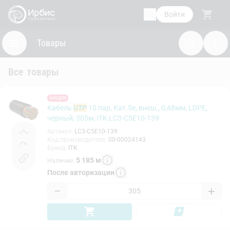
Войти
Товары
Все товары
АКЦИЯ
Кабель
UTP
10 пар, Кат.5e, внеш., 0,48мм, LDPE,
черный, 305м, ITK LC3-C5E10-139
Артикул
:
LC3-C5E10-139
Код производителя
:
00-00024143
Бренд
:
ITK
5 185
м
Наличие
:
После авторизации
−
+