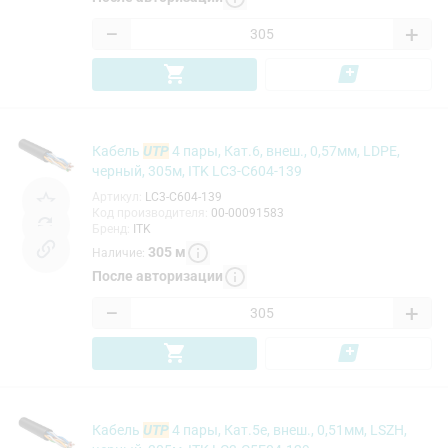
−
+
Кабель
UTP
4 пары, Кат.6, внеш., 0,57мм, LDPE,
черный, 305м, ITK LC3-C604-139
Артикул
:
LC3-C604-139
Код производителя
:
00-00091583
Бренд
:
ITK
305
м
Наличие
:
После авторизации
−
+
Кабель
UTP
4 пары, Кат.5e, внеш., 0,51мм, LSZH,