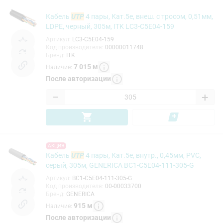
Кабель
UTP
4 пары, Кат.5e, внеш. с тросом, 0,51мм,
LDPE, черный, 305м, ITK LC3-C5E04-159
Артикул
:
LC3-C5E04-159
Код производителя
:
00000011748
Бренд
:
ITK
7 015
м
Наличие
:
После авторизации
−
+
АКЦИЯ
Кабель
UTP
4 пары, Кат.5e, внутр., 0,45мм, PVC,
серый, 305м, GENERICA BC1-C5E04-111-305-G
Артикул
:
BC1-C5E04-111-305-G
Код производителя
:
00-00033700
Бренд
:
GENERICA
915
м
Наличие
:
После авторизации