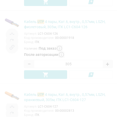
Кабель
UTP
4 пары, Кат.6, внутр., 0,57мм, LSZH,
фиолетовый, 305м, ITK LC1-C604-126
Артикул
:
LC1-C604-126
Код производителя
:
00-00001918
Бренд
:
ITK
Под заказ
Наличие
:
После авторизации
−
+
Кабель
UTP
4 пары, Кат.6, внутр., 0,57мм, LSZH,
оранжевый, 305м, ITK LC1-C604-127
Артикул
:
LC1-C604-127
Код производителя
:
00-00002813
Бренд
:
ITK