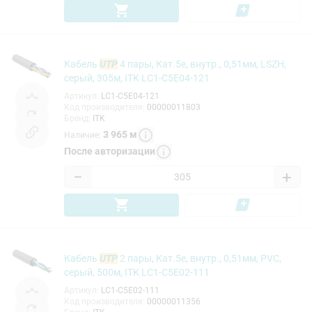
Кабель
UTP
4 пары, Кат.5e, внутр., 0,51мм, LSZH,
серый, 305м, ITK LC1-C5E04-121
Артикул
:
LC1-C5E04-121
Код производителя
:
00000011803
Бренд
:
ITK
3 965
м
Наличие
:
После авторизации
−
+
Кабель
UTP
2 пары, Кат.5e, внутр., 0,51мм, PVC,
серый, 500м, ITK LC1-C5E02-111
Артикул
:
LC1-C5E02-111
Код производителя
:
00000011356