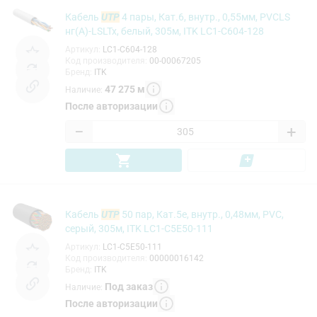
Кабель
UTP
4 пары, Кат.6, внутр., 0,55мм, PVCLS
нг(А)-LSLTx, белый, 305м, ITK LC1-C604-128
Артикул
:
LC1-C604-128
Код производителя
:
00-00067205
Бренд
:
ITK
47 275
м
Наличие
:
После авторизации
−
+
Кабель
UTP
50 пар, Кат.5e, внутр., 0,48мм, PVC,
серый, 305м, ITK LC1-C5E50-111
Артикул
:
LC1-C5E50-111
Код производителя
:
00000016142
Бренд
:
ITK
Под заказ
Наличие
:
После авторизации