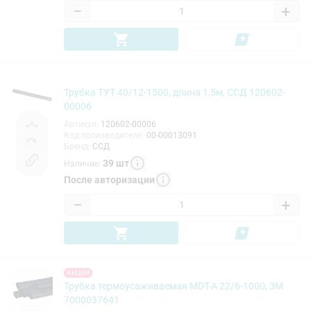
−
+
Трубка ТУТ 40/12-1500, длина 1,5м, ССД 120602-
00006
Артикул
:
120602-00006
Код производителя
:
00-00013091
Бренд
:
ССД
39
шт
Наличие
:
После авторизации
−
+
АКЦИЯ
Трубка термоусаживаемая MDT-A 22/6-1000, 3M
7000037641