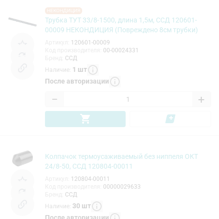
НЕКОНДИЦИЯ
Трубка ТУТ 33/8-1500, длина 1,5м, ССД 120601-
00009 НЕКОНДИЦИЯ (Повреждено 8см трубки)
Артикул
:
120601-00009
Код производителя
:
00-00024331
Бренд
:
ССД
1
шт
Наличие
:
После авторизации
−
+
Колпачок термоусаживаемый без ниппеля ОКТ
24/8-50, ССД 120804-00011
Артикул
:
120804-00011
Код производителя
:
00000029633
Бренд
:
ССД
30
шт
Наличие
:
После авторизации