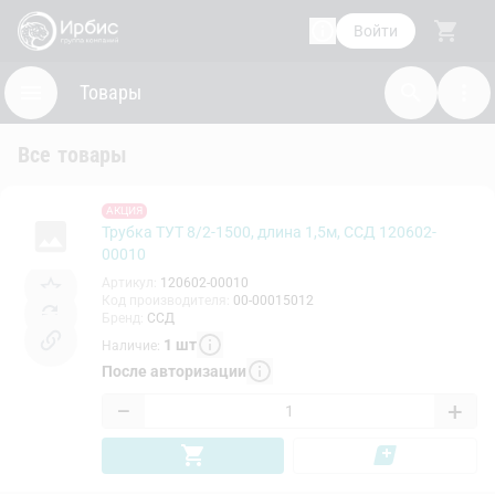
Войти
Товары
Все товары
АКЦИЯ
Трубка ТУТ 8/2-1500, длина 1,5м, ССД 120602-
00010
Артикул
:
120602-00010
Код производителя
:
00-00015012
Бренд
:
ССД
1
шт
Наличие
:
После авторизации
−
+