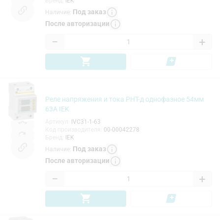
Бренд
:
IEK
Под заказ
Наличие
:
После авторизации
−
+
Реле напряжения и тока РНТ-д однофазное 54мм
63А IEK
Артикул
:
IVC31-1-63
Код производителя
:
00-00042278
Бренд
:
IEK
Под заказ
Наличие
:
После авторизации
−
+