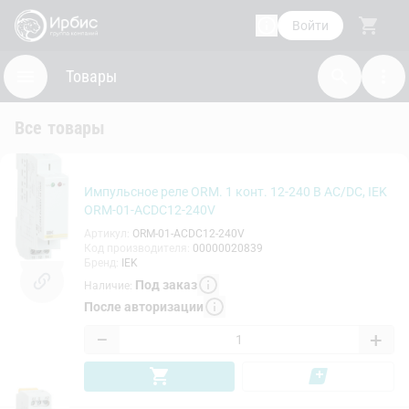
Войти
Товары
Все товары
Импульсное реле ORM. 1 конт. 12-240 В AC/DC, IEK
ORM-01-ACDC12-240V
Артикул
:
ORM-01-ACDC12-240V
Код производителя
:
00000020839
Бренд
:
IEK
Под заказ
Наличие
:
После авторизации
−
+