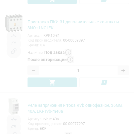
Приставка ПКИ-31 дополнительные контакты
3NO+1NC IEK
Артикул
:
KPK10-31
Код производителя
:
00-00059397
Бренд
:
IEK
Под заказ
Наличие
:
После авторизации
−
+
Реле напряжения и тока RVb однофазное, 36мм,
40A, EKF rvb-m40a
Артикул
:
rvb-m40a
Код производителя
:
00-00077297
Бренд
:
EKF