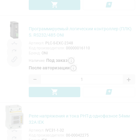
Программируемый логическии контроллер (ПЛК)
S. RS232/485 ONI
Артикул
:
PLC-S-EXC-2348
Код производителя
:
00000016110
Бренд
:
ONI
Под заказ
Наличие
:
После авторизации
−
+
Реле напряжения и тока РНТ-д однофазное 54мм
32А IEK
Артикул
:
IVC31-1-32
Код производителя
:
00-00042275