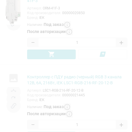
41F-3
Артикул
:
ORM-41F-3
Код производителя
:
00000020850
Бренд
:
IEK
Под заказ
Наличие
:
После авторизации
−
+
Контроллер с ПДУ радио (черный) RGB 3 канала
12В, 6А, 216Вт, IEK LSC1-RGB-216-RF-20-12-B
Артикул
:
LSC1-RGB-216-RF-20-12-B
Код производителя
:
00000021445
Бренд
:
IEK
Под заказ
Наличие
:
После авторизации
−
+